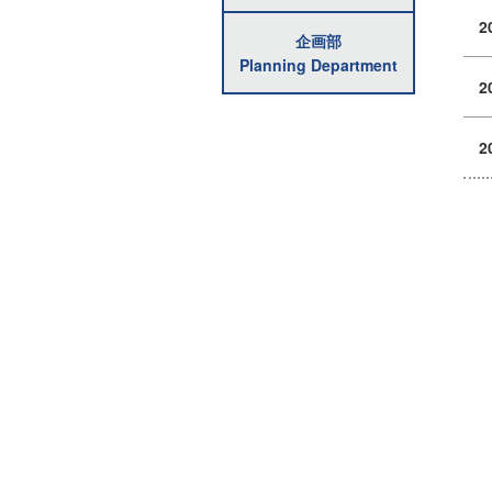
2
企画部
Planning Department
2
2